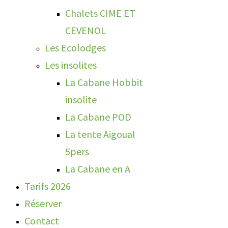
Chalets CIME ET
CEVENOL
Les Ecolodges
Les insolites
La Cabane Hobbit
insolite
La Cabane POD
La tente Aigoual
5pers
La Cabane en A
Tarifs 2026
Réserver
Contact