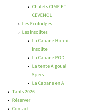
Chalets CIME ET
CEVENOL
Les Ecolodges
Les insolites
La Cabane Hobbit
insolite
La Cabane POD
La tente Aigoual
5pers
La Cabane en A
Tarifs 2026
Réserver
Contact