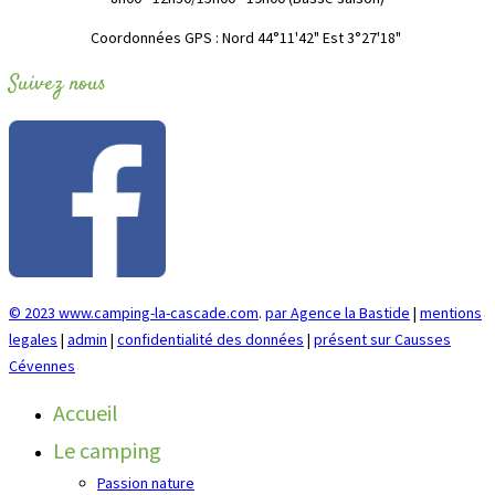
"Coordonnées GPS : Nord 44°11'42" Est 3°27'18
Suivez nous
© 2023 www.camping-la-cascade.com
.
par Agence la Bastide
|
mentions
legales
|
admin
|
confidentialité des données
|
présent sur Causses
Cévennes
Accueil
Le camping
Passion nature