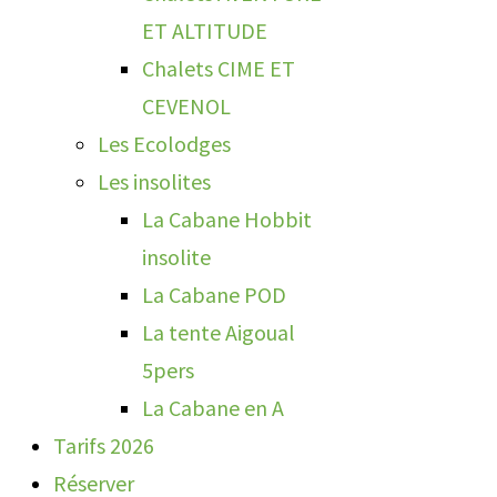
ET ALTITUDE
Chalets CIME ET
CEVENOL
Les Ecolodges
Les insolites
La Cabane Hobbit
insolite
La Cabane POD
La tente Aigoual
5pers
La Cabane en A
Tarifs 2026
Réserver