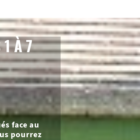
1 À 7
ués face au
us pourrez