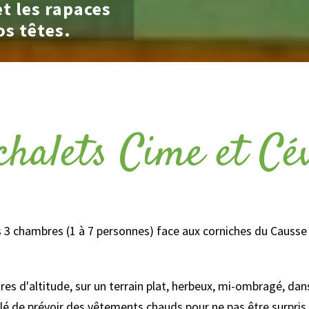
et les rapaces
os têtes.
chalets Cime et Cé
 3 chambres (1 à 7 personnes) face aux corniches du Causs
s d'altitude, sur un terrain plat, herbeux, mi-ombragé, dans
illé de prévoir des vêtements chauds pour ne pas être surpris 