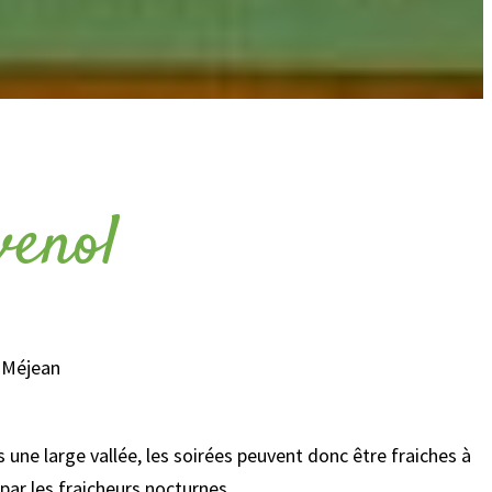
venol
e Méjean
 une large vallée, les soirées peuvent donc être fraiches à
par les fraicheurs nocturnes.