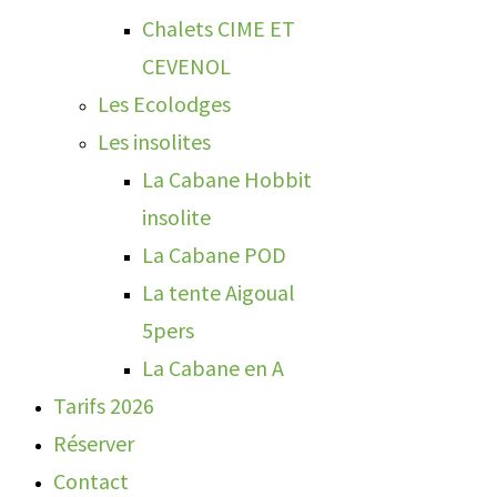
Chalets CIME ET
CEVENOL
Les Ecolodges
Les insolites
La Cabane Hobbit
insolite
La Cabane POD
La tente Aigoual
5pers
La Cabane en A
Tarifs 2026
Réserver
Contact