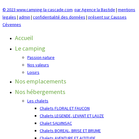
© 2023 www.camping-la-cascade.com
.
par Agence la Bastide
|
mentions
legales
|
admin
|
confidentialité des données
|
présent sur Causses
Cévennes
Accueil
Le camping
Passion nature
Nos valeurs
Loisirs
Nos emplacements
Nos hébergements
Les chalets
Chalets FLORAL ET FAUCON
Chalets LEGENDE, LEVANT ET LAUZE
Chalet SALVINSAC
Chalets BOREAL, BRISE ET BRUME
Chalets AVENTURE ET ALTITUDE