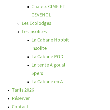
Chalets CIME ET
CEVENOL
Les Ecolodges
Les insolites
La Cabane Hobbit
insolite
La Cabane POD
La tente Aigoual
5pers
La Cabane en A
Tarifs 2026
Réserver
Contact