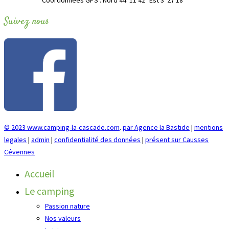
Suivez nous
© 2023 www.camping-la-cascade.com
.
par Agence la Bastide
|
mentions
legales
|
admin
|
confidentialité des données
|
présent sur Causses
Cévennes
Accueil
Le camping
Passion nature
Nos valeurs