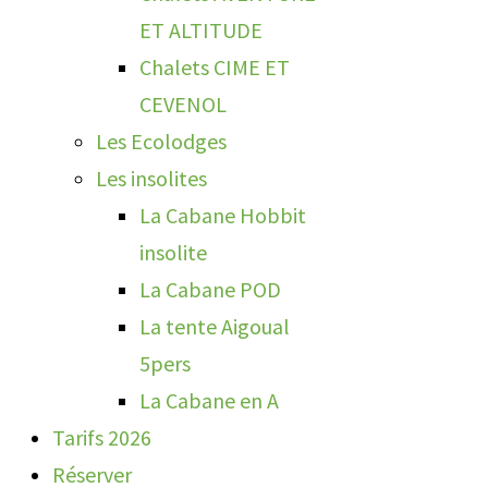
ET ALTITUDE
Chalets CIME ET
CEVENOL
Les Ecolodges
Les insolites
La Cabane Hobbit
insolite
La Cabane POD
La tente Aigoual
5pers
La Cabane en A
Tarifs 2026
Réserver