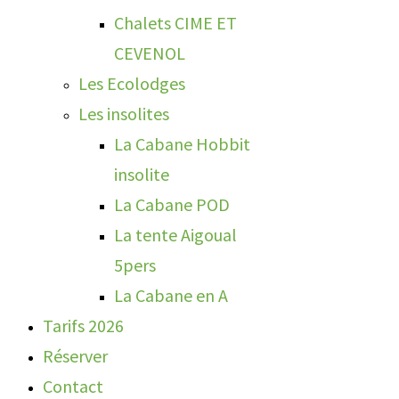
Chalets CIME ET
CEVENOL
Les Ecolodges
Les insolites
La Cabane Hobbit
insolite
La Cabane POD
La tente Aigoual
5pers
La Cabane en A
Tarifs 2026
Réserver
Contact