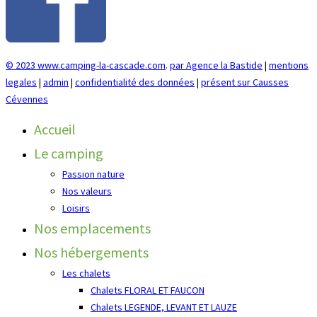
© 2023 www.camping-la-cascade.com
.
par Agence la Bastide
|
mentions
legales
|
admin
|
confidentialité des données
|
présent sur Causses
Cévennes
Accueil
Le camping
Passion nature
Nos valeurs
Loisirs
Nos emplacements
Nos hébergements
Les chalets
Chalets FLORAL ET FAUCON
Chalets LEGENDE, LEVANT ET LAUZE