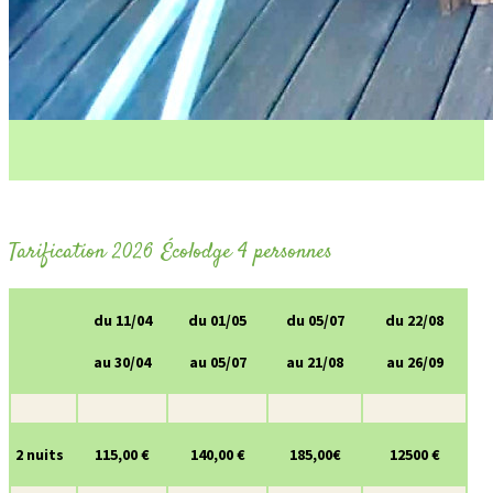
Tarification 2026 Écolodge 4 personnes
du 11/04
du 01/05
du 05/07
du 22/08
au 30/04
au 05/07
au 21/08
au 26/09
2 nuits
115,00 €
140,00 €
185,00€
12500 €