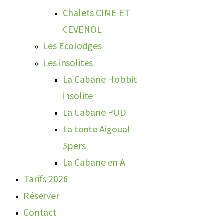
Chalets CIME ET
CEVENOL
Les Ecolodges
Les insolites
La Cabane Hobbit
insolite
La Cabane POD
La tente Aigoual
5pers
La Cabane en A
Tarifs 2026
Réserver
Contact