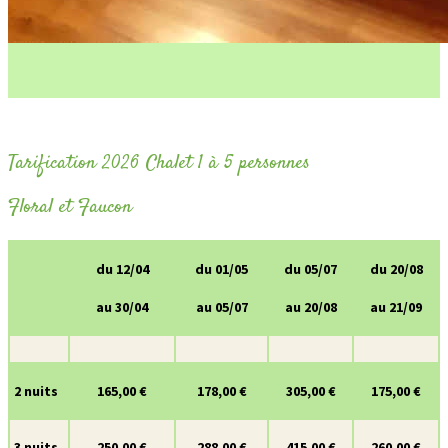
Tarification 2026 Chalet 1 à 5 personnes
Floral et Faucon
du 12/04
du 01/05
du 05/07
du 20/08
au 30/04
au 05/07
au 20/08
au 21/09
2 nuits
165,00 €
178,00 €
305,00 €
175,00 €
3 nuits
250,00 €
288,00 €
415,00 €
260,00 €