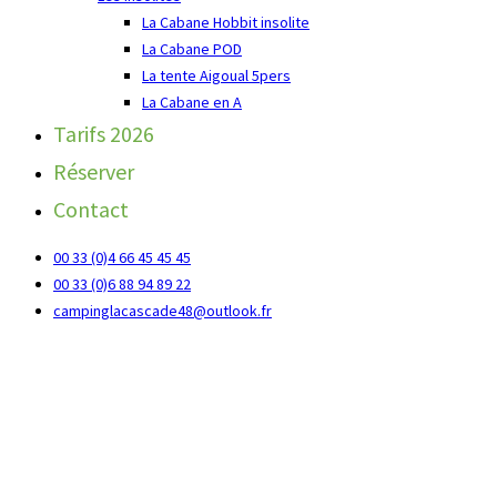
La Cabane Hobbit insolite
La Cabane POD
La tente Aigoual 5pers
La Cabane en A
Tarifs 2026
Réserver
Contact
00 33 (0)4 66 45 45 45
00 33 (0)6 88 94 89 22
campinglacascade48@outlook.fr