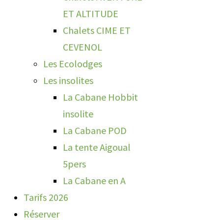
ET ALTITUDE
Chalets CIME ET
CEVENOL
Les Ecolodges
Les insolites
La Cabane Hobbit
insolite
La Cabane POD
La tente Aigoual
5pers
La Cabane en A
Tarifs 2026
Réserver