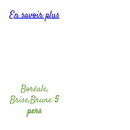
En savoir plus
Boréale,
Brise,Brune
5
pers