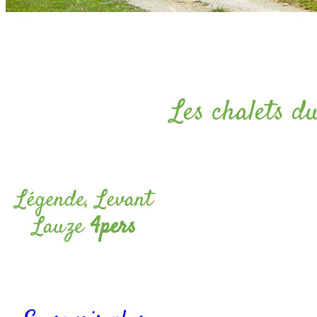
Les chalets d
Légende, Levant
Lauze
4pers
Capacité jusqu’à 4 personnes