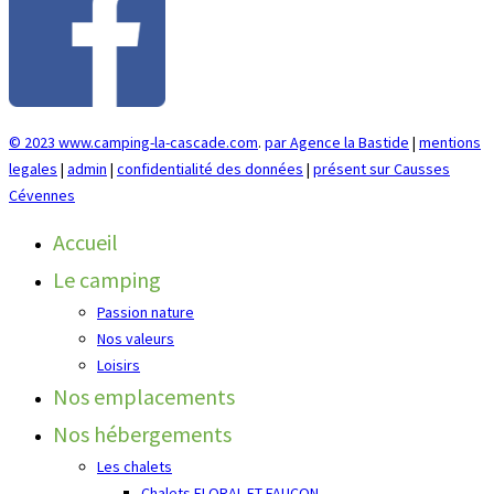
© 2023 www.camping-la-cascade.com
.
par Agence la Bastide
|
mentions
legales
|
admin
|
confidentialité des données
|
présent sur Causses
Cévennes
Accueil
Le camping
Passion nature
Nos valeurs
Loisirs
Nos emplacements
Nos hébergements
Les chalets
Chalets FLORAL ET FAUCON