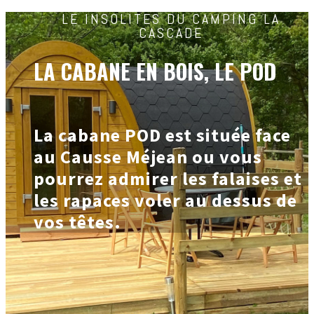
LE INSOLITES DU CAMPING LA
CASCADE
LA CABANE EN BOIS, LE POD
La cabane POD est située face
au Causse Méjean ou vous
pourrez admirer les falaises et
les rapaces voler au dessus de
vos têtes.