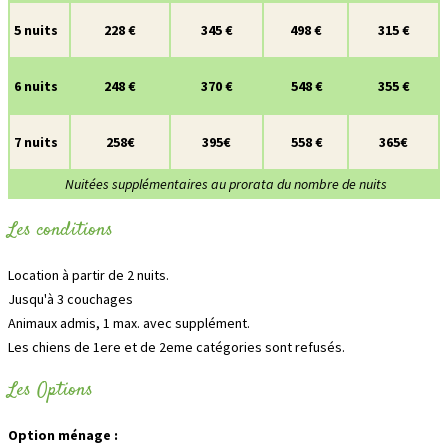
5 nuits
228 €
345 €
498 €
315 €
6 nuits
248 €
370 €
548 €
355 €
7 nuits
258€
395€
558 €
365€
Nuitées supplémentaires au prorata du nombre de nuits
Les conditions
Location à partir de 2 nuits.
Jusqu'à 3 couchages
Animaux admis, 1 max. avec supplément.
Les chiens de 1ere et de 2eme catégories sont refusés.
Les Options
Option ménage :