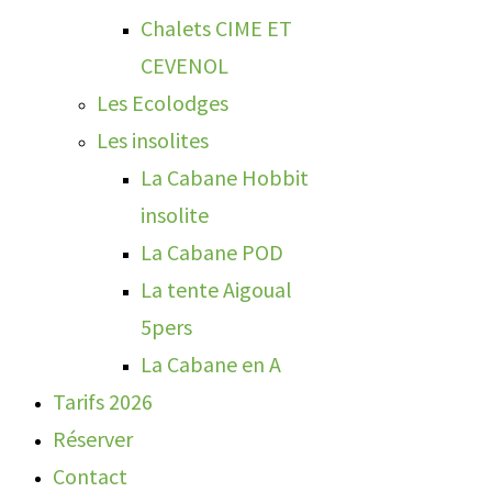
Chalets CIME ET
CEVENOL
Les Ecolodges
Les insolites
La Cabane Hobbit
insolite
La Cabane POD
La tente Aigoual
5pers
La Cabane en A
Tarifs 2026
Réserver
Contact