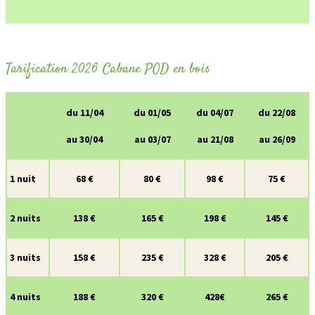
Tarification 2026 Cabane POD en bois
du 11/04
du 01/05
du 04/07
du 22/08
au 30/04
au 03/07
au 21/08
au 26/09
1 nuit
68 €
80 €
98 €
75 €
2 nuits
138 €
165 €
198 €
145 €
3 nuits
158 €
235 €
328 €
205 €
4 nuits
188 €
320 €
428€
265 €